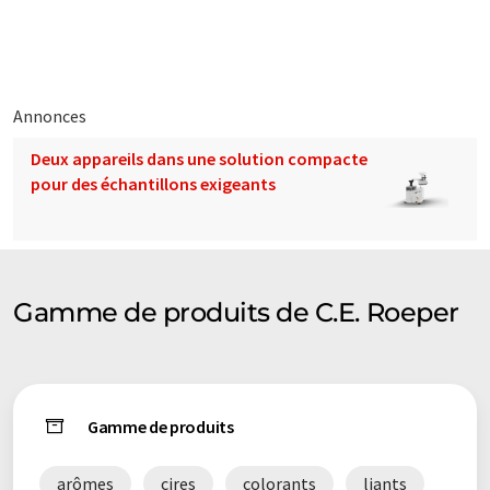
fournisseurs et sur des relations commerciales de longue date
avec des clients renommés. Maintenir et développer ces
relations était, est et sera toujours le principe directeur de
nos actions.
Annonces
Note: Cet article a été traduit à l'aide d'un système
Deux appareils dans une solution compacte
informatique sans intervention humaine. LUMITOS propose
pour des échantillons exigeants
ces traductions automatiques pour présenter un plus large
éventail de présentations d'entreprise. Comme cet article a été
traduit avec traduction automatique, il est possible qu'il
contienne des erreurs de vocabulaire, de syntaxe ou de
grammaire. L'article original dans Anglais peut être trouvé
ici
.
Gamme de produits de C.E. Roeper
Gamme de produits
arômes
cires
colorants
liants