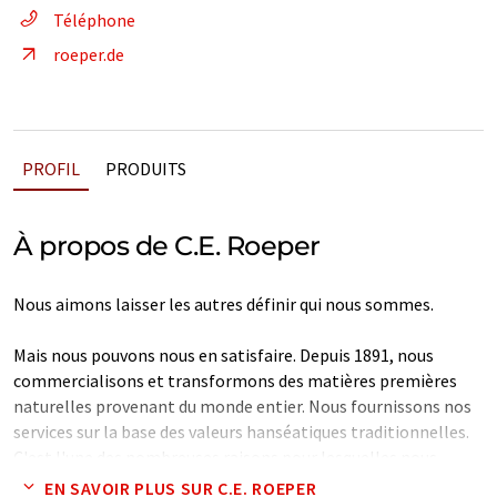
Téléphone
roeper.de
PROFIL
PRODUITS
À propos de C.E. Roeper
Nous aimons laisser les autres définir qui nous sommes.
Mais nous pouvons nous en satisfaire. Depuis 1891, nous
commercialisons et transformons des matières premières
naturelles provenant du monde entier. Nous fournissons nos
services sur la base des valeurs hanséatiques traditionnelles.
C'est l'une des nombreuses raisons pour lesquelles nous
pouvons compter sur de solides relations dans les pays
EN SAVOIR PLUS SUR C.E. ROEPER