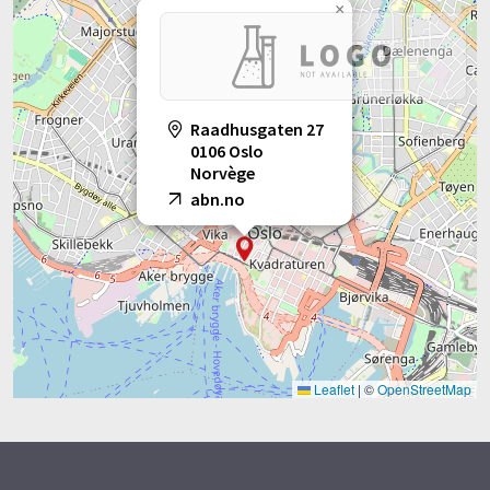
×
Raadhusgaten 27
0106 Oslo
Norvège
abn.no
Leaflet
|
©
OpenStreetMap