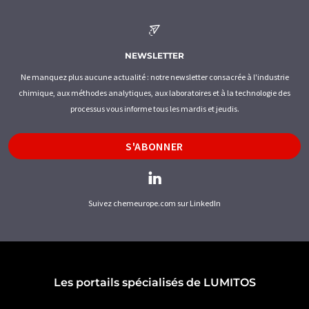
NEWSLETTER
Ne manquez plus aucune actualité : notre newsletter consacrée à l'industrie
chimique, aux méthodes analytiques, aux laboratoires et à la technologie des
processus vous informe tous les mardis et jeudis.
S'ABONNER
Suivez chemeurope.com sur LinkedIn
Les portails spécialisés de LUMITOS