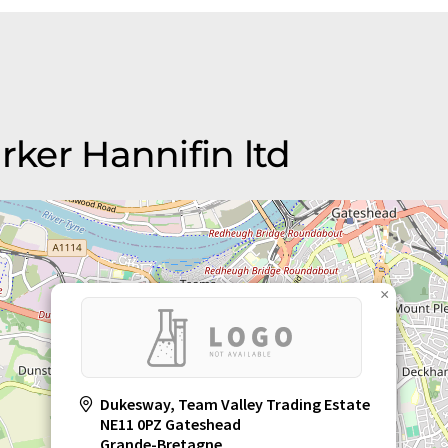
rker Hannifin ltd
×
Dukesway, Team Valley Trading Estate
NE11 0PZ Gateshead
Grande-Bretagne