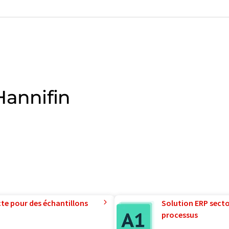
Hannifin
te pour des échantillons
Solution ERP sector
processus