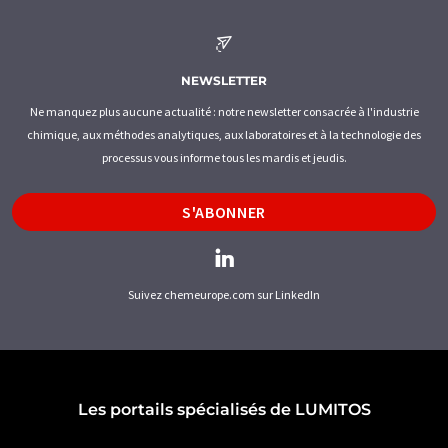
NEWSLETTER
Ne manquez plus aucune actualité : notre newsletter consacrée à l'industrie
chimique, aux méthodes analytiques, aux laboratoires et à la technologie des
processus vous informe tous les mardis et jeudis.
S'ABONNER
Suivez chemeurope.com sur LinkedIn
Les portails spécialisés de LUMITOS