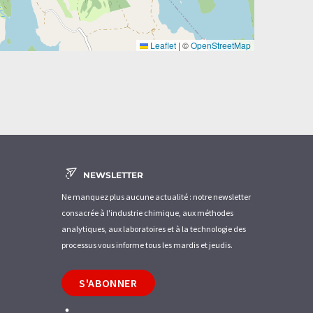
Leaflet
|
©
OpenStreetMap
NEWSLETTER
Ne manquez plus aucune actualité : notre newsletter
consacrée à l'industrie chimique, aux méthodes
analytiques, aux laboratoires et à la technologie des
processus vous informe tous les mardis et jeudis.
S'ABONNER