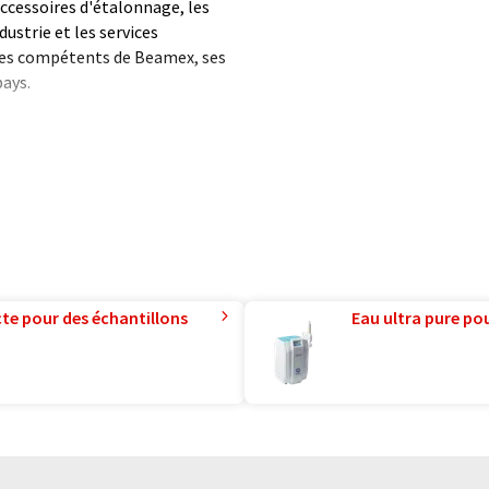
accessoires d'étalonnage, les
dustrie et les services
ires compétents de Beamex, ses
pays.
éveloppement d'équipements et
ec des clients aux exigences
rtagées par les personnes
ont fait des solutions
ale.
s dans le monde utilisent ses
lientes de Beamex depuis la
te pour des échantillons
Eau ultra pure pou
formatique sans intervention
ues pour présenter un plus
 article a été traduit avec
 des erreurs de vocabulaire, de
is peut être trouvé
ici
.