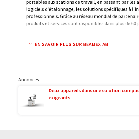
portables aux stations de travail, en passant par les 
logiciels d'étalonnage, les solutions spécifiques à l'in
professionnels. Grâce au réseau mondial de partena
produits et services sont disponibles dans plus de 60 
Trente ans d'expérience dans la fabrication et le d
EN SAVOIR PLUS SUR BEAMEX AB
de systèmes d'étalonnage, une coopération étroite av
élevées et des normes de qualité sans compromis, pa
travaillant chez Beamex, sont autant d'éléments qui 
d'étalonnage de Beamex des produits de classe mondi
Annonces
Preuve du succès de Beamex, plus de 10 000 entreprise
solutions d'étalonnage. Plusieurs entreprises sont c
Deux appareils dans une solution compac
création de l'entreprise il y a 30 ans.
exigeants
Note: Cet article a été traduit à l'aide d'un système in
humaine. LUMITOS propose ces traductions automatiq
large éventail de présentations d'entreprise. Comme cet
traduction automatique, il est possible qu'il contienne
syntaxe ou de grammaire. L'article original dans Angla