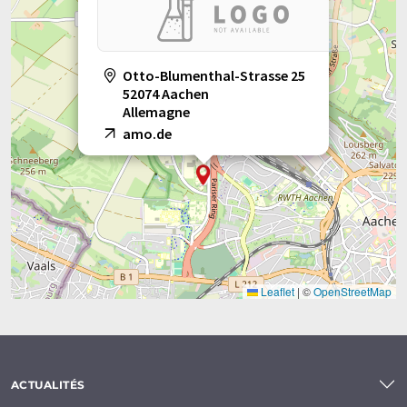
Otto-Blumenthal-Strasse 25
52074 Aachen
Allemagne
amo.de
Leaflet
|
©
OpenStreetMap
ACTUALITÉS