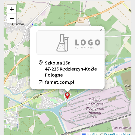
+
−
×
Szkolna 15a
47-225 Kędzierzyn-Koźle
Pologne
famet.com.pl
Leaflet
|
©
OpenStreetMap