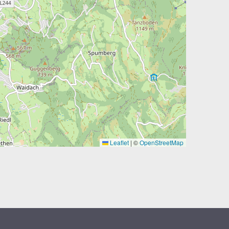
Leaflet
|
©
OpenStreetMap