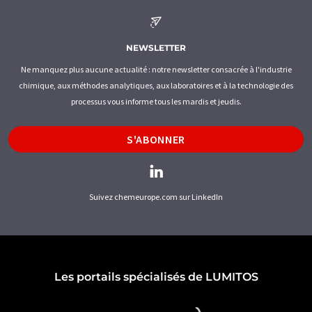
NEWSLETTER
Ne manquez plus aucune actualité : notre newsletter consacrée à l'industrie
chimique, aux méthodes analytiques, aux laboratoires et à la technologie des
processus vous informe tous les mardis et jeudis.
S'ABONNER
Suivez chemeurope.com sur LinkedIn
Les portails spécialisés de LUMITOS