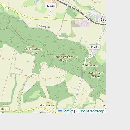
Leaflet
|
©
OpenStreetMap