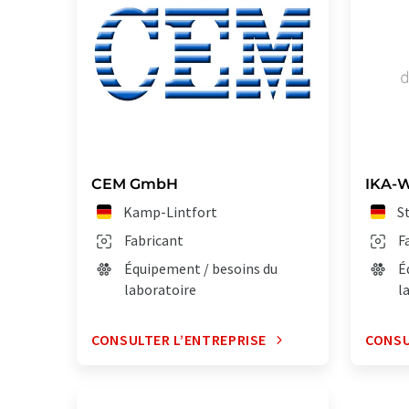
CEM GmbH
IKA-W
Kamp-Lintfort
S
Fabricant
F
Équipement / besoins du
É
laboratoire
l
CONSULTER L’ENTREPRISE
CONSU