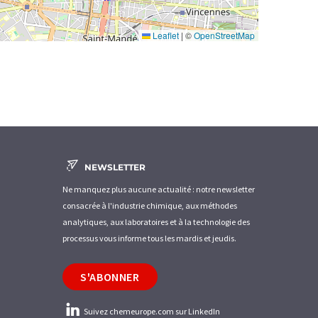
Leaflet
|
©
OpenStreetMap
NEWSLETTER
Ne manquez plus aucune actualité : notre newsletter
consacrée à l'industrie chimique, aux méthodes
analytiques, aux laboratoires et à la technologie des
processus vous informe tous les mardis et jeudis.
S'ABONNER
Suivez chemeurope.com sur LinkedIn