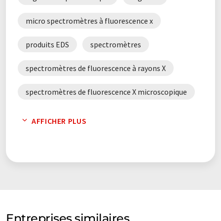
contienne des erreurs de vocabulaire, de syntaxe ou de
grammaire. L'article original dans Anglais peut être trouvé
ici
.
micro spectromètres à fluorescence x
produits EDS
spectromètres
spectromètres de fluorescence à rayons X
spectromètres de fluorescence X microscopique
spectromètres XRF
AFFICHER PLUS
systèmes d'analyse EBSD
Entreprises similaires