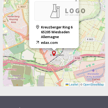
×
Kreuzberger Ring 6
65205 Wiesbaden
Allemagne
edax.com
Leaflet
|
©
OpenStreetMap