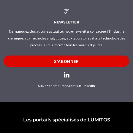
NEWSLETTER
Ne manquez plus aucune actualité : notre newsletter consacrée à l'industrie
chimique, aux méthodes analytiques, aux laboratoires et à la technologie des
processus vous informe tous les mardis et jeudis.
S'ABONNER
Suivez chemeurope.com sur LinkedIn
Les portails spécialisés de LUMITOS