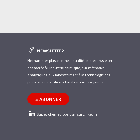
NEWSLETTER
Ne manquez plus aucune actualité : notre newsletter
consacrée à l'industrie chimique, aux méthodes
analytiques, aux laboratoires et à la technologie des
processus vous informe tous les mardis et jeudis.
S'ABONNER
Suivez chemeurope.com sur LinkedIn