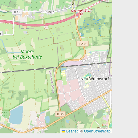
Leaflet
|
©
OpenStreetMap