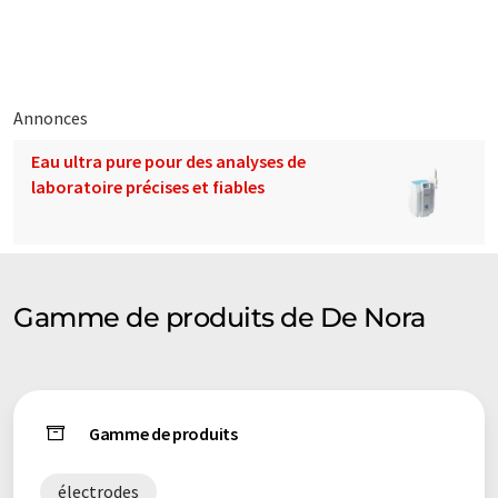
éventail de présentations d'entreprise. Comme cet article a été
traduit avec traduction automatique, il est possible qu'il
contienne des erreurs de vocabulaire, de syntaxe ou de
grammaire. L'article original dans Anglais peut être trouvé
ici
.
Annonces
Eau ultra pure pour des analyses de
laboratoire précises et fiables
Gamme de produits de De Nora
Gamme de produits
électrodes