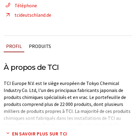
Téléphone
tcideutschland.de
PROFIL
PRODUITS
À propos de TCI
TCI Europe N.V. est le siège européen de Tokyo Chemical
Industry Co. Ltd, l'un des principaux fabricants japonais de
produits chimiques spécialisés et en vrac. Le portefeuille de
produits comprend plus de 22 000 produits, dont plusieurs
milliers de produits propres à TCI. La majorité de ces produits
chimiques sont fabriqués dans les installations de TCI au
Japon. TCI Europe N.V. et son entrepôt gèrent une chaîne
d'approvisionnement intégrée pour les clients européens et
EN SAVOIR PLUS SUR TCI