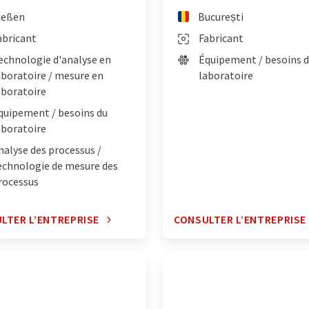
ießen
București
abricant
Fabricant
echnologie d'analyse en
Équipement / besoins 
aboratoire / mesure en
laboratoire
aboratoire
quipement / besoins du
aboratoire
nalyse des processus /
echnologie de mesure des
rocessus
LTER L’ENTREPRISE
CONSULTER L’ENTREPRISE