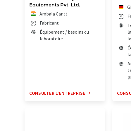
Equipments Pvt. Ltd.
G
Ambala Cantt
F
Fabricant
T
Équipement / besoins du
l
laboratoire
l
É
l
A
t
p
CONSULTER L’ENTREPRISE
CONSU