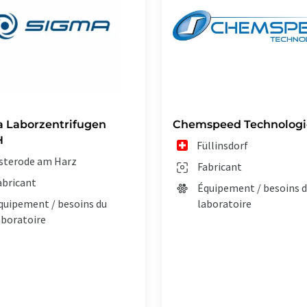
 Laborzentrifugen
Chemspeed Technologi
H
Füllinsdorf
sterode am Harz
Fabricant
abricant
Équipement / besoins 
quipement / besoins du
laboratoire
aboratoire