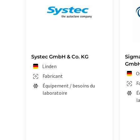
Systec GmbH & Co. KG
Sigma
Gmb
Linden
O
Fabricant
F
Équipement / besoins du
laboratoire
É
l