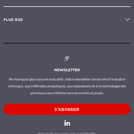
FLUX RSS
NEWSLETTER
Ne manquez plus aucune actualité : notre newsletter consacrée à l'industrie
chimique, aux méthodes analytiques, aux laboratoires et à la technologie des
processus vous informe tous les mardis et jeudis.
S'ABONNER
Suivez chemeurope.com sur LinkedIn