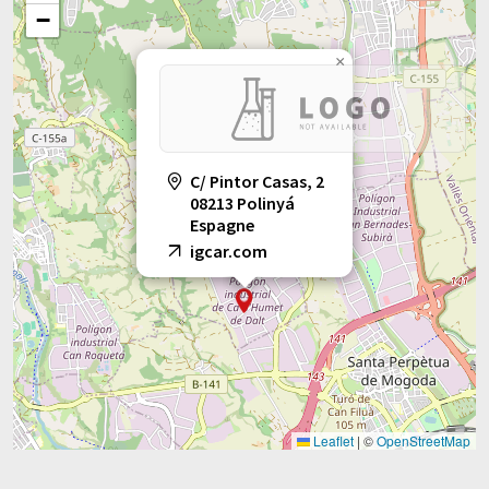
−
×
C/ Pintor Casas, 2
08213 Polinyá
Espagne
igcar.com
Leaflet
|
©
OpenStreetMap