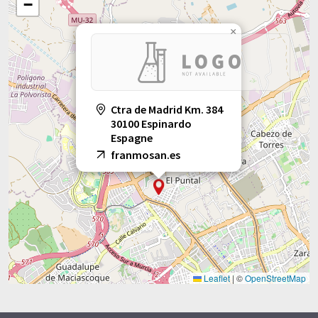
−
×
Ctra de Madrid Km. 384
30100 Espinardo
Espagne
franmosan.es
Leaflet
|
©
OpenStreetMap