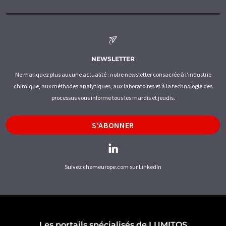
NEWSLETTER
Ne manquez plus aucune actualité : notre newsletter consacrée à l'industrie
chimique, aux méthodes analytiques, aux laboratoires et à la technologie des
processus vous informe tous les mardis et jeudis.
S'ABONNER
Suivez chemeurope.com sur LinkedIn
Les portails spécialisés de LUMITOS