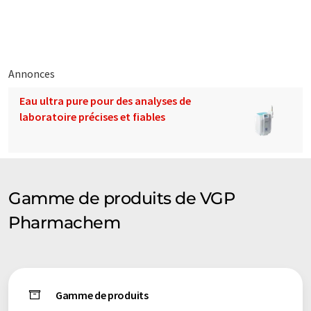
éventail de présentations d'entreprise. Comme cet article a été
traduit avec traduction automatique, il est possible qu'il
contienne des erreurs de vocabulaire, de syntaxe ou de
grammaire. L'article original dans Anglais peut être trouvé
ici
.
Annonces
Eau ultra pure pour des analyses de
laboratoire précises et fiables
Gamme de produits de VGP
Pharmachem
Gamme de produits