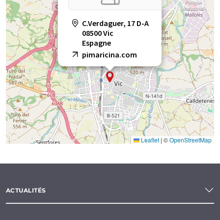
C.Verdaguer, 17 D-A
08500 Vic
Espagne
pimaricina.com
Leaflet
|
©
OpenStreetMap
ACTUALITÉS