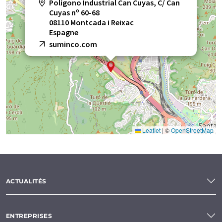
Polígono Industrial Can Cuyas, C/ Can
Cuyas nº 60-68
08110 Montcada i Reixac
Espagne
suminco.com
Leaflet
|
©
OpenStreetMap
ACTUALITÉS
ENTREPRISES