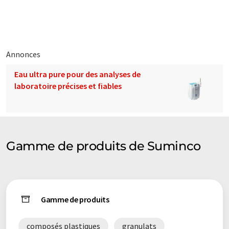
éventail de présentations d'entreprise. Comme cet article a été
traduit avec traduction automatique, il est possible qu'il
contienne des erreurs de vocabulaire, de syntaxe ou de
grammaire. L'article original dans Anglais peut être trouvé
ici
.
Annonces
Eau ultra pure pour des analyses de
laboratoire précises et fiables
Gamme de produits de Suminco
Gamme de produits
composés plastiques
granulats