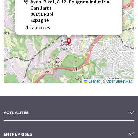
Avda. Bizet, 8-12, Polígono Industrial
Can Jardí
08191 Rubí
Espagne
lainco.es
Leaflet
|
©
OpenStreetMap
ACTUALITÉS
ENTREPRISES