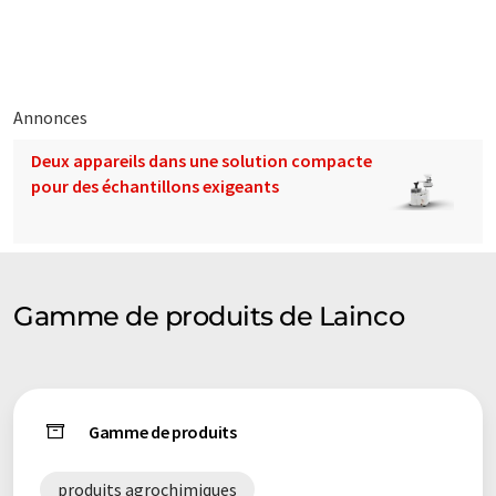
éventail de présentations d'entreprise. Comme cet article a été
traduit avec traduction automatique, il est possible qu'il
contienne des erreurs de vocabulaire, de syntaxe ou de
grammaire. L'article original dans Anglais peut être trouvé
ici
.
Annonces
Deux appareils dans une solution compacte
pour des échantillons exigeants
Gamme de produits de Lainco
Gamme de produits
produits agrochimiques