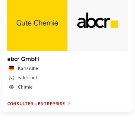
éventail de présentations d'entreprise. Comme cet article a été
traduit avec traduction automatique, il est possible qu'il
contienne des erreurs de vocabulaire, de syntaxe ou de
grammaire. L'article original dans Anglais peut être trouvé
ici
.
abcr GmbH
Karlsruhe
Fabricant
Chimie
CONSULTER L’ENTREPRISE