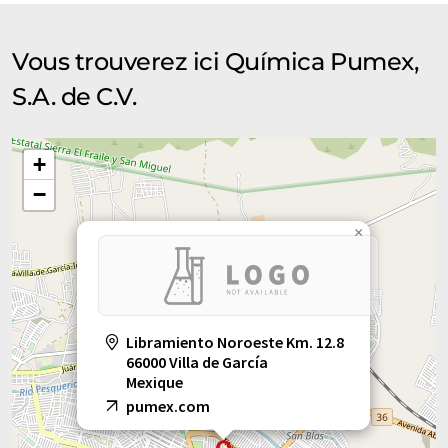
Vous trouverez ici Química Pumex,
S.A. de C.V.
+
−
×
Libramiento Noroeste Km. 12.8
66000 Villa de García
Mexique
pumex.com