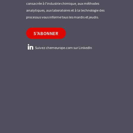
consacrée à l'industrie chimique, aux méthodes
analytiques, aux laboratoires et à la technologie des
processus vous informe tous les mardis et jeudis.
S'ABONNER
Suivez chemeurope.com sur LinkedIn