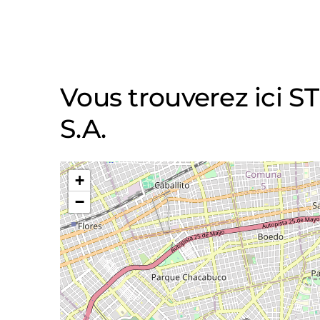
Vous trouverez ici
S.A.
+
−