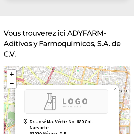
Vous trouverez ici ADYFARM-
Aditivos y Farmoquímicos, S.A. de
C.V.
+
−
×
Dr. José Ma. Vértiz No. 680 Col.
Narvarte
03020 México, D.F.