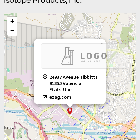
Isotope Products, Inc.
+
−
×
24937 Avenue Tibbitts
91355 Valencia
Etats-Unis
ezag.com