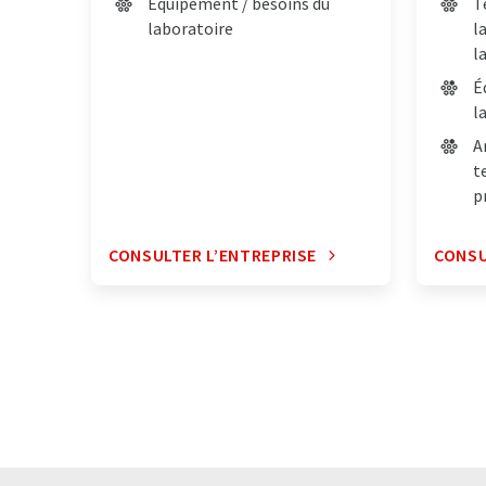
Équipement / besoins du
T
laboratoire
l
l
É
l
A
t
p
CONSULTER L’ENTREPRISE
CONSU