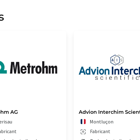
s
ohm AG
Advion Interchim Scient
erisau
Montluçon
abricant
Fabricant