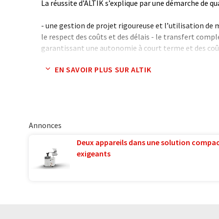
La réussite d’ALTIK s’explique par une démarche de qual
- une gestion de projet rigoureuse et l’utilisation d
le respect des coûts et des délais - le transfert com
garantissant une autonomie à court terme et des coû
EN SAVOIR PLUS SUR ALTIK
Véritable partenaire, ALTIK vous accompagne dans tou
réalise, avec vous, le système d’information adapté à
Annonces
Deux appareils dans une solution compac
exigeants