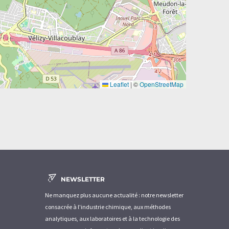
Leaflet
|
©
OpenStreetMap
NEWSLETTER
Ne manquez plus aucune actualité : notre newsletter
consacrée à l'industrie chimique, aux méthodes
analytiques, aux laboratoires et à la technologie des