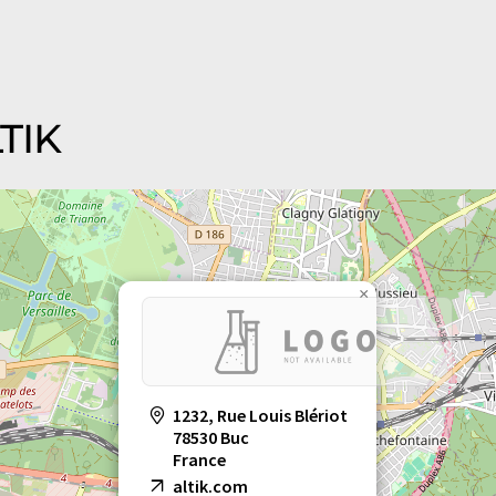
LTIK
×
1232, Rue Louis Blériot
78530 Buc
France
altik.com