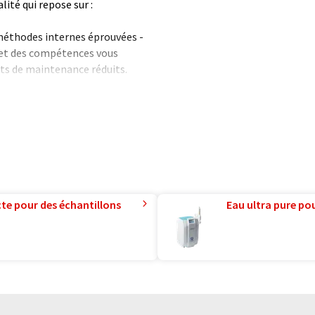
ité qui repose sur :
e méthodes internes éprouvées -
plet des compétences vous
ts de maintenance réduits.
s vos projets industriels et
 vos besoins.
te pour des échantillons
Eau ultra pure pou