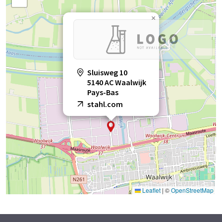
×
Sluisweg 10
5140 AC Waalwijk
Pays-Bas
stahl.com
Leaflet
|
©
OpenStreetMap