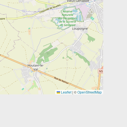
Leaflet
|
©
OpenStreetMap