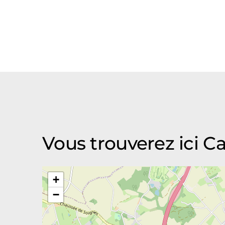
Vous trouverez ici C
+
−