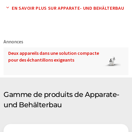
informatique sans intervention humaine. LUMITOS propose
ces traductions automatiques pour présenter un plus large
EN SAVOIR PLUS SUR APPARATE- UND BEHÄLTERBAU
éventail de présentations d'entreprise. Comme cet article a été
traduit avec traduction automatique, il est possible qu'il
contienne des erreurs de vocabulaire, de syntaxe ou de
grammaire. L'article original dans Anglais peut être trouvé
ici
.
Annonces
Deux appareils dans une solution compacte
pour des échantillons exigeants
Gamme de produits de Apparate-
und Behälterbau