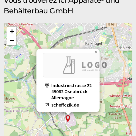
Vous trouverez ici Apparate- und
Behälterbau GmbH
+
−
×
Industriestrasse 22
49082 Osnabrück
Allemagne
scheffczik.de