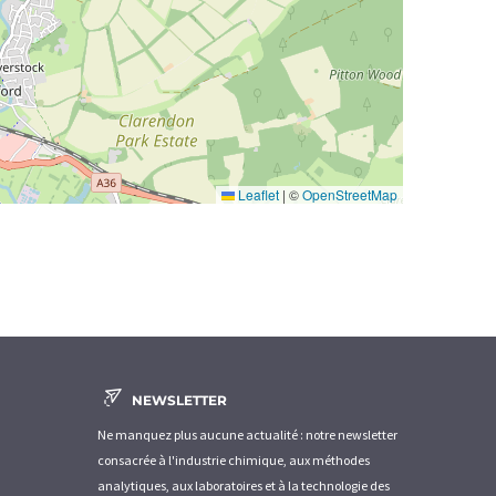
Leaflet
|
©
OpenStreetMap
NEWSLETTER
Ne manquez plus aucune actualité : notre newsletter
consacrée à l'industrie chimique, aux méthodes
analytiques, aux laboratoires et à la technologie des