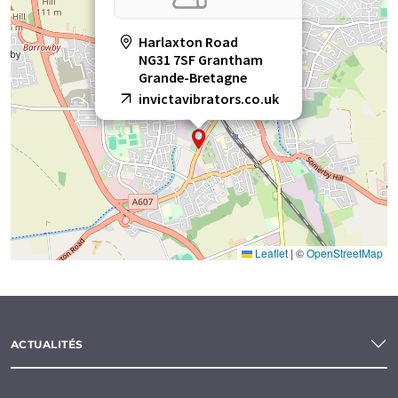
Harlaxton Road
NG31 7SF Grantham
Grande-Bretagne
invictavibrators.co.uk
Leaflet
|
©
OpenStreetMap
ACTUALITÉS