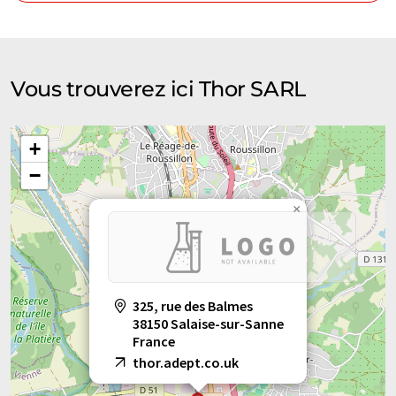
Vous trouverez ici Thor SARL
+
−
×
325, rue des Balmes
38150 Salaise-sur-Sanne
France
thor.adept.co.uk