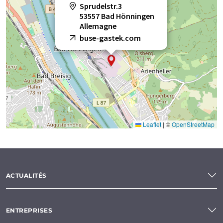
Sprudelstr.3
53557 Bad Hönningen
Allemagne
buse-gastek.com
Leaflet
|
©
OpenStreetMap
ACTUALITÉS
ENTREPRISES