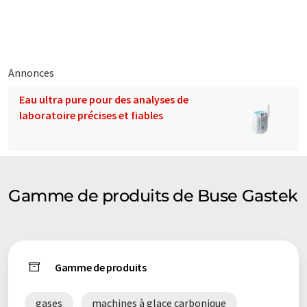
traduit avec traduction automatique, il est possible qu'il
contienne des erreurs de vocabulaire, de syntaxe ou de
grammaire. L'article original dans Anglais peut être trouvé
ici
.
Annonces
Eau ultra pure pour des analyses de
laboratoire précises et fiables
Gamme de produits de Buse Gastek
Gamme de produits
gases
machines à glace carbonique