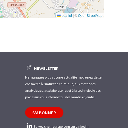
Leaflet
|
©
OpenStreetMap
NEWSLETTER
Ne manquez plus aucune actualité : notre newsletter
consacrée à l'industrie chimique, aux méthodes
analytiques, aux laboratoires et à la technologie des
processus vous informe tous les mardis et jeudis.
S'ABONNER
Suivez chemeurope.com sur LinkedIn