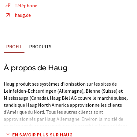
Téléphone
haug.de
PROFIL
PRODUITS
À propos de Haug
Haug produit ses systèmes d'ionisation sur les sites de
Leinfelden-Echterdingen (Allemagne), Bienne (Suisse) et
Mississauga (Canada). Haug Biel AG couvre le marché suisse,
tandis que Haug North America approvisionne les clients
d'Amérique du Nord. Tous les autres clients sont
approvisionnés par Haug Allemagne. Environ la moitié de
tous les produits sont vendus sur le marché allemand (dont
une part importante est ensuite exportée). L'autre moitié est
EN SAVOIR PLUS SUR HAUG