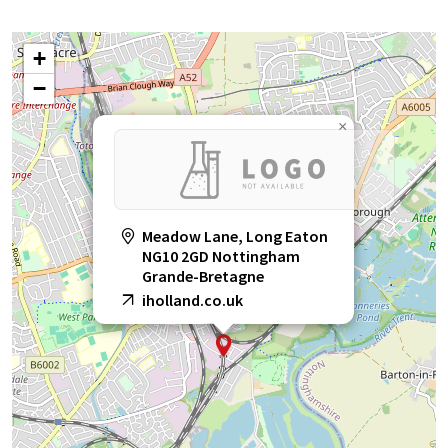
+
−
×
Meadow Lane, Long Eaton
NG10 2GD Nottingham
Grande-Bretagne
iholland.co.uk