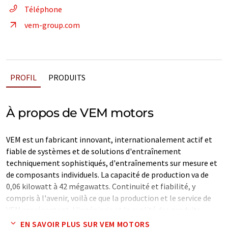
Téléphone
vem-group.com
PROFIL
PRODUITS
À propos de VEM motors
VEM est un fabricant innovant, internationalement actif et
fiable de systèmes et de solutions d'entraînement
techniquement sophistiqués, d'entraînements sur mesure et
de composants individuels. La capacité de production va de
0,06 kilowatt à 42 mégawatts. Continuité et fiabilité, y
compris à l'avenir, voilà ce que la production et le service de
VEM représentent. L'ingénierie et la qualité des produits
portant le logo VEM sont des précurseurs sur le marché.
EN SAVOIR PLUS SUR VEM MOTORS