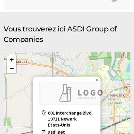
Vous trouverez ici ASDI Group of
Companies
+
−
×
601 Interchange Blvd.
19711 Newark
Etats-Unis
asdi.net