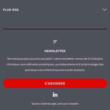
FLUX RSS
NEWSLETTER
Ne manquez plus aucune actualité : notre newsletter consacrée à l'industrie
chimique, aux méthodes analytiques, aux laboratoires et à la technologie des
processus vous informe tous les mardis et jeudis.
S'ABONNER
Suivez chemeurope.com sur LinkedIn