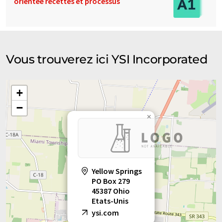
orientée recettes et processus
Vous trouverez ici YSI Incorporated
+
−
×
Yellow Springs
PO Box 279
45387 Ohio
Etats-Unis
ysi.com