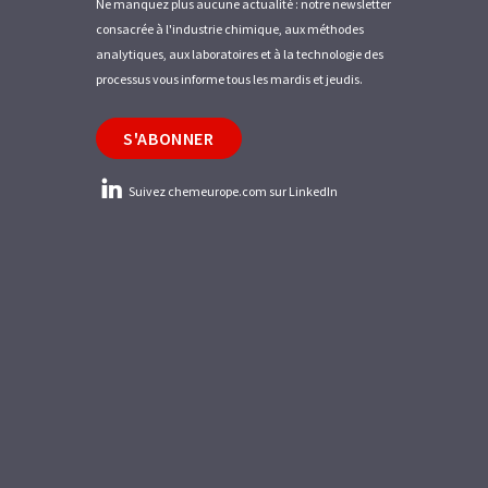
Ne manquez plus aucune actualité : notre newsletter
consacrée à l'industrie chimique, aux méthodes
analytiques, aux laboratoires et à la technologie des
processus vous informe tous les mardis et jeudis.
S'ABONNER
Suivez chemeurope.com sur LinkedIn