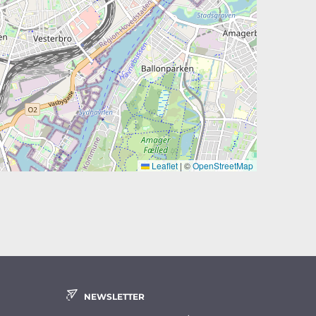
Leaflet
|
©
OpenStreetMap
NEWSLETTER