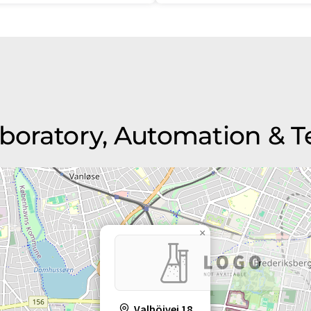
Laboratory, Automation & 
×
Valhöjvej 18