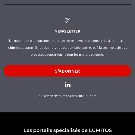
NEWSLETTER
Ne manquez plus aucune actualité : notre newsletter consacrée à l'industrie
chimique, aux méthodes analytiques, aux laboratoires et à la technologie des
processus vous informe tous les mardis et jeudis.
S'ABONNER
Suivez chemeurope.com sur LinkedIn
Les portails spécialisés de LUMITOS