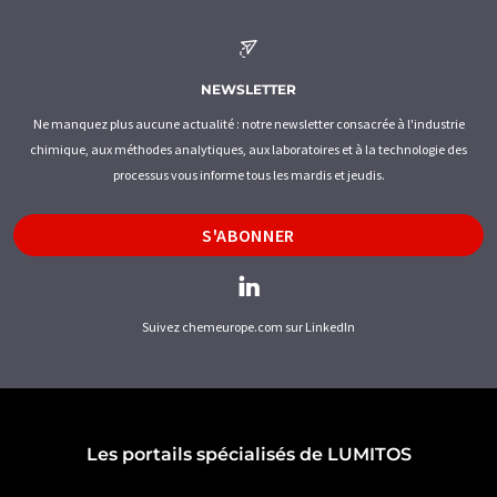
NEWSLETTER
Ne manquez plus aucune actualité : notre newsletter consacrée à l'industrie
chimique, aux méthodes analytiques, aux laboratoires et à la technologie des
processus vous informe tous les mardis et jeudis.
S'ABONNER
Suivez chemeurope.com sur LinkedIn
Les portails spécialisés de LUMITOS