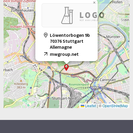
×
Löwentorbogen 9b
70376 Stuttgart
Allemagne
mwgroup.net
Leaflet
|
©
OpenStreetMap