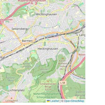
Leaflet
|
©
OpenStreetMap