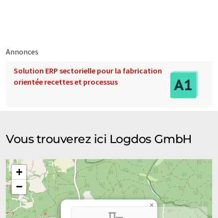
contienne des erreurs de vocabulaire, de syntaxe ou de
grammaire. L'article original dans Anglais peut être trouvé
ici
.
Annonces
Solution ERP sectorielle pour la fabrication
orientée recettes et processus
Vous trouverez ici Logdos GmbH
+
−
×