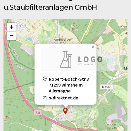
u.Staubfilteranlagen GmbH
+
−
×
Robert-Bosch-Str.3
71299 Wimsheim
Allemagne
s-direktnet.de