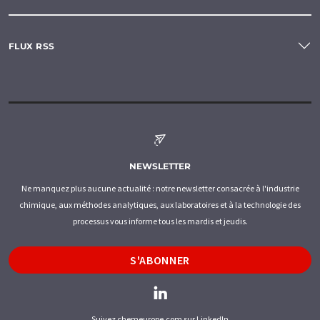
FLUX RSS
NEWSLETTER
Ne manquez plus aucune actualité : notre newsletter consacrée à l'industrie
chimique, aux méthodes analytiques, aux laboratoires et à la technologie des
processus vous informe tous les mardis et jeudis.
S'ABONNER
Suivez chemeurope.com sur LinkedIn