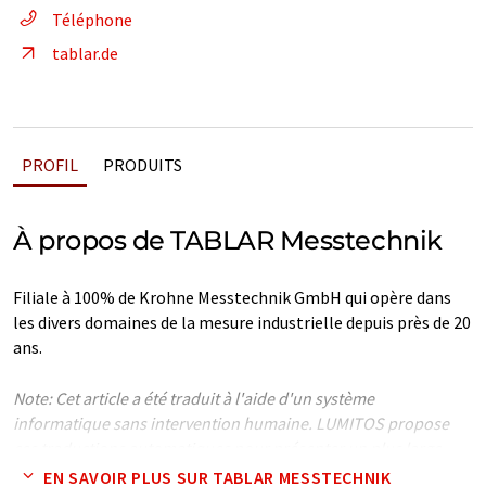
Téléphone
tablar.de
PROFIL
PRODUITS
À propos de TABLAR Messtechnik
Filiale à 100% de Krohne Messtechnik GmbH qui opère dans
les divers domaines de la mesure industrielle depuis près de 20
ans.
Note: Cet article a été traduit à l'aide d'un système
informatique sans intervention humaine. LUMITOS propose
ces traductions automatiques pour présenter un plus large
éventail de présentations d'entreprise. Comme cet article a été
EN SAVOIR PLUS SUR TABLAR MESSTECHNIK