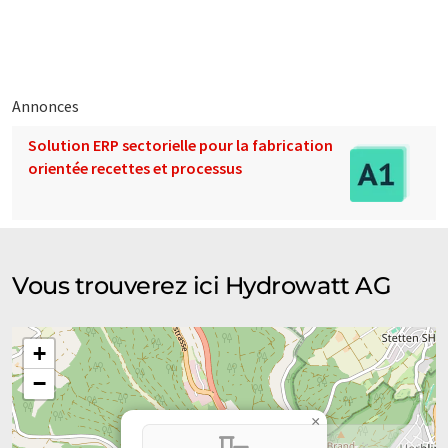
contienne des erreurs de vocabulaire, de syntaxe ou de
grammaire. L'article original dans Anglais peut être trouvé
ici
.
Annonces
Solution ERP sectorielle pour la fabrication
orientée recettes et processus
Vous trouverez ici Hydrowatt AG
+
−
×