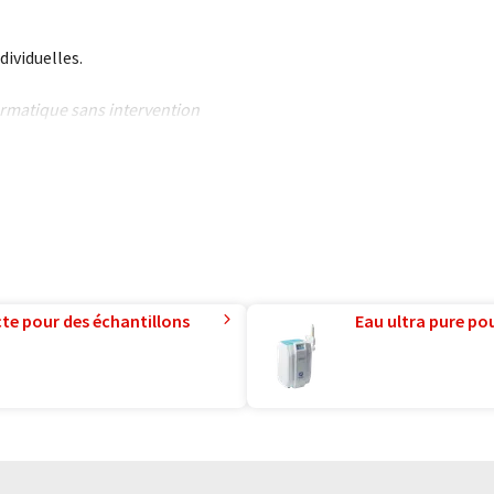
dividuelles.
formatique sans intervention
ues pour présenter un plus
 article a été traduit avec
 des erreurs de vocabulaire, de
is peut être trouvé
ici
.
te pour des échantillons
Eau ultra pure pou