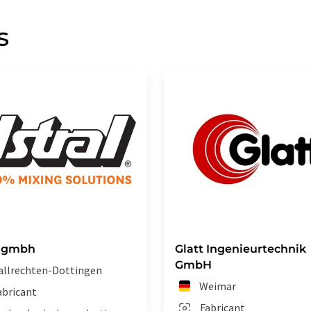
s
l gmbh
Glatt Ingenieurtechnik
GmbH
allrechten-Dottingen
Weimar
abricant
Fabricant