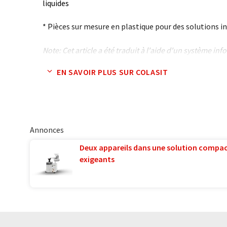
liquides
* Pièces sur mesure en plastique pour des solutions in
Note: Cet article a été traduit à l'aide d'un système in
humaine. LUMITOS propose ces traductions automatiq
EN SAVOIR PLUS SUR COLASIT
large éventail de présentations d'entreprise. Comme cet
traduction automatique, il est possible qu'il contienne
syntaxe ou de grammaire. L'article original dans Angla
Annonces
Deux appareils dans une solution compac
exigeants