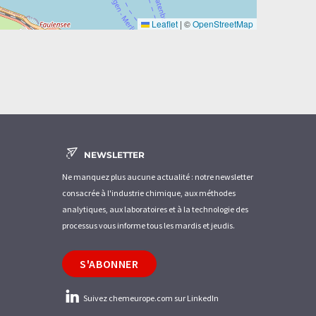
Leaflet
|
©
OpenStreetMap
NEWSLETTER
Ne manquez plus aucune actualité : notre newsletter
consacrée à l'industrie chimique, aux méthodes
analytiques, aux laboratoires et à la technologie des
processus vous informe tous les mardis et jeudis.
S'ABONNER
Suivez chemeurope.com sur LinkedIn