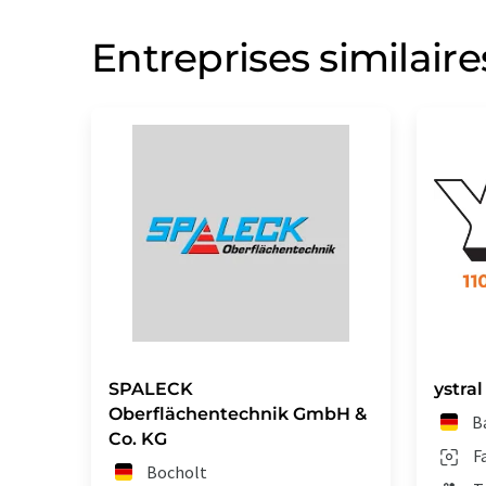
Entreprises similaire
SPALECK
ystra
Oberflächentechnik GmbH &
B
Co. KG
F
Bocholt