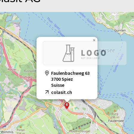
×
Faulenbachweg 63
3700 Spiez
Suisse
colasit.ch